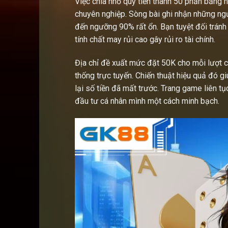
Việc chia nhỏ quỹ tiền thành 50 phần bằng nh
chuyên nghiệp. Sòng bài ghi nhận những ngư
đến ngưỡng 90% rất ổn. Bạn tuyệt đối tránh
tính chất may rủi cao gây rủi ro tài chính.
Địa chỉ đề xuất mức đặt 50K cho mỗi lượt c
thống trực tuyến. Chiến thuật hiệu quả đó gi
lại số tiền đã mất trước. Trang game liên t
đầu tư cá nhân mình một cách minh bạch.