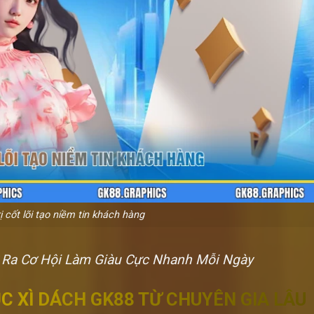
rị cốt lõi tạo niềm tin khách hàng
Ra Cơ Hội Làm Giàu Cực Nhanh Mỗi Ngày
C XÌ DÁCH GK88 TỪ CHUYÊN GIA LÂU