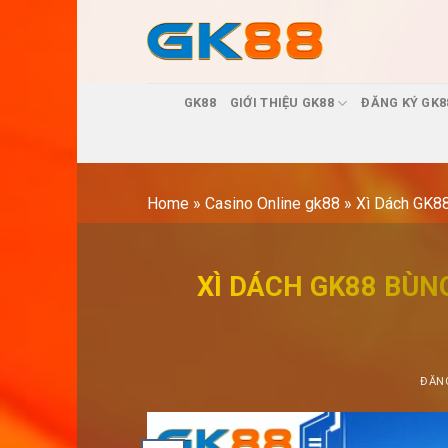
Bỏ
qua
nội
dung
GK88
GIỚI THIỆU GK88
ĐĂNG KÝ GK8
Home
»
Casino Online gk88
»
Xì Dách GK88
XÌ DÁCH GK88 BÙNG
ĐĂN