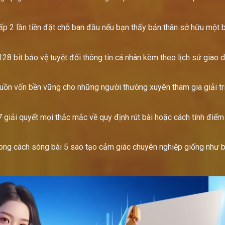
p 2 lần tiền đặt chỗ ban đầu nếu bạn thấy bản thân sở hữu một 
 bit bảo vệ tuyệt đối thông tin cá nhân kèm theo lịch sử giao d
 nguồn vốn bền vững cho những người thường xuyên tham gia giải tr
 giải quyết mọi thắc mắc về quy định rút bài hoặc cách tính điểm
hong cách sòng bài 5 sao tạo cảm giác chuyên nghiệp giống như 