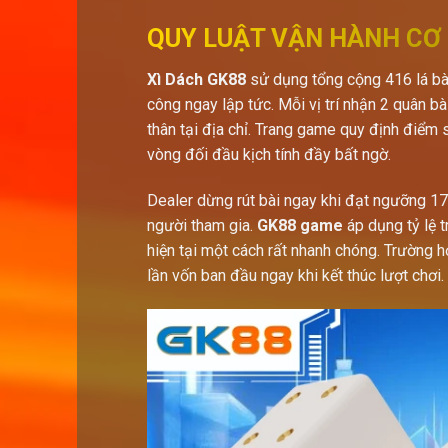
QUY LUẬT VẬN HÀNH CƠ 
Xì Dách GK88
sử dụng tổng cộng 416 lá bài
công ngay lập tức. Mỗi vị trí nhận 2 quân b
thân tại địa chỉ. Trang game quy định điểm 
vòng đối đầu kịch tính đầy bất ngờ.
Dealer dừng rút bài ngay khi đạt ngưỡng 17
người tham gia.
GK88 game
áp dụng tỷ lệ 
hiện tại một cách rất nhanh chóng. Trường
lần vốn ban đầu ngay khi kết thúc lượt chơi.