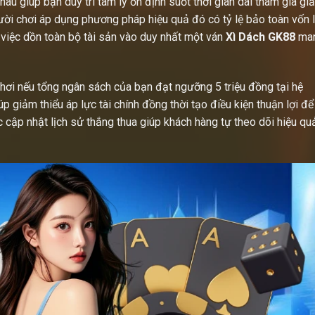
au giúp bạn duy trì tâm lý ổn định suốt thời gian dài tham gia giải
ời chơi áp dụng phương pháp hiệu quả đó có tỷ lệ bảo toàn vốn 
 việc dồn toàn bộ tài sản vào duy nhất một ván
Xì Dách GK88
ma
hơi nếu tổng ngân sách của bạn đạt ngưỡng 5 triệu đồng tại hệ
úp giảm thiểu áp lực tài chính đồng thời tạo điều kiện thuận lợi để
ục cập nhật lịch sử thắng thua giúp khách hàng tự theo dõi hiệu qu