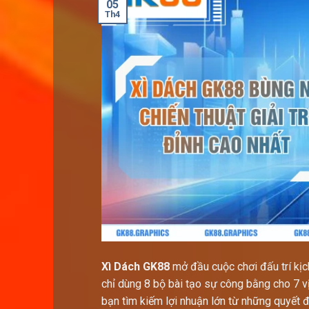
05
Th4
Xì Dách GK88
mở đầu cuộc chơi đấu trí kịch
chỉ dùng 8 bộ bài tạo sự công bằng cho 7 vị 
bạn tìm kiếm lợi nhuận lớn từ những quyết đ