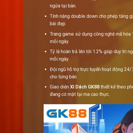
ngửa tại bàn.
Tính năng double down cho phép tăng gấ
bài đẹp.
Trang game sử dụng công nghệ mã hóa 128
mỗi ngày.
Tỷ lệ hoàn trả lên tới 1.2% giúp duy trì
mỗi ngày.
Đội ngũ hỗ trợ trực tuyến hoạt động 24/7
cho từng bàn.
Giao diện
Xì Dách GK88
thiết kế theo p
đang có mặt tại ma cao thực.