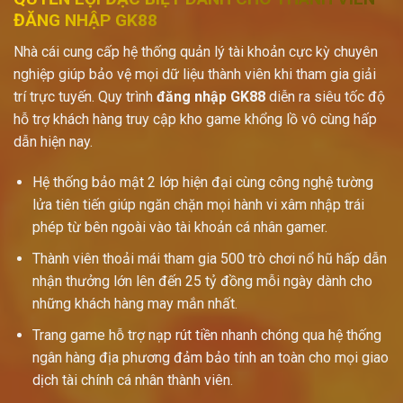
ĐĂNG NHẬP GK88
Nhà cái cung cấp hệ thống quản lý tài khoản cực kỳ chuyên
nghiệp giúp bảo vệ mọi dữ liệu thành viên khi tham gia giải
trí trực tuyến. Quy trình
đăng nhập GK88
diễn ra siêu tốc độ
hỗ trợ khách hàng truy cập kho game khổng lồ vô cùng hấp
dẫn hiện nay.
Hệ thống bảo mật 2 lớp hiện đại cùng công nghệ tường
lửa tiên tiến giúp ngăn chặn mọi hành vi xâm nhập trái
phép từ bên ngoài vào tài khoản cá nhân gamer.
Thành viên thoải mái tham gia 500 trò chơi nổ hũ hấp dẫn
nhận thưởng lớn lên đến 25 tỷ đồng mỗi ngày dành cho
những khách hàng may mắn nhất.
Trang game hỗ trợ nạp rút tiền nhanh chóng qua hệ thống
ngân hàng địa phương đảm bảo tính an toàn cho mọi giao
dịch tài chính cá nhân thành viên.