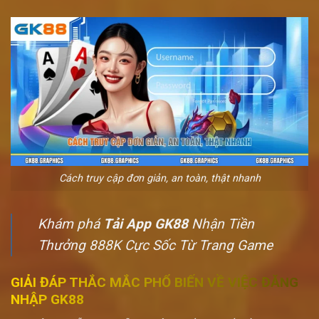
Cách truy cập đơn giản, an toàn, thật nhanh
Khám phá
Tải App GK88
Nhận Tiền
Thưởng 888K Cực Sốc Từ Trang Game
GIẢI ĐÁP THẮC MẮC PHỔ BIẾN VỀ VIỆC ĐĂNG
NHẬP GK88