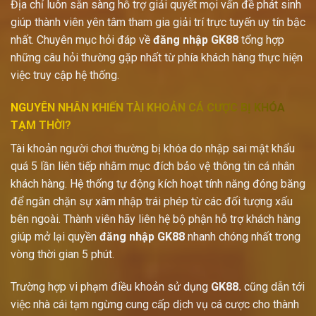
Địa chỉ luôn sẵn sàng hỗ trợ giải quyết mọi vấn đề phát sinh
giúp thành viên yên tâm tham gia giải trí trực tuyến uy tín bậc
nhất. Chuyên mục hỏi đáp về
đăng nhập GK88
tổng hợp
những câu hỏi thường gặp nhất từ phía khách hàng thực hiện
việc truy cập hệ thống.
NGUYÊN NHÂN KHIẾN TÀI KHOẢN CÁ CƯỢC BỊ KHÓA
TẠM THỜI?
Tài khoản người chơi thường bị khóa do nhập sai mật khẩu
quá 5 lần liên tiếp nhằm mục đích bảo vệ thông tin cá nhân
khách hàng. Hệ thống tự động kích hoạt tính năng đóng băng
để ngăn chặn sự xâm nhập trái phép từ các đối tượng xấu
bên ngoài. Thành viên hãy liên hệ bộ phận hỗ trợ khách hàng
giúp mở lại quyền
đăng nhập GK88
nhanh chóng nhất trong
vòng thời gian 5 phút.
Trường hợp vi phạm điều khoản sử dụng
GK88.
cũng dẫn tới
việc nhà cái tạm ngừng cung cấp dịch vụ cá cược cho thành