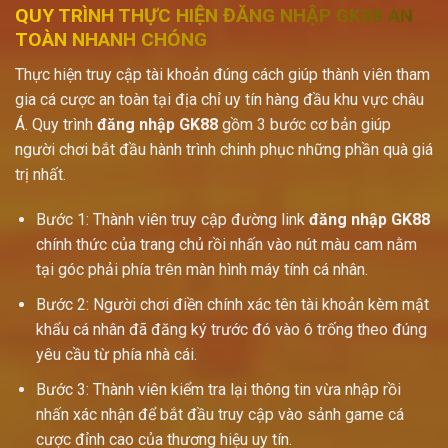
QUY TRÌNH THỰC HIỆN ĐĂNG NHẬP GK88 AN
TOÀN NHANH CHÓNG
Thực hiện truy cập tài khoản đúng cách giúp thành viên tham
gia cá cược an toàn tại địa chỉ uy tín hàng đầu khu vực châu
Á. Quy trình
đăng nhập GK88
gồm 3 bước cơ bản giúp
người chơi bắt đầu hành trình chinh phục những phần quà giá
trị nhất.
Bước 1: Thành viên truy cập đường link
đăng nhập GK88
chính thức của trang chủ rồi nhấn vào nút màu cam nằm
tại góc phải phía trên màn hình máy tính cá nhân.
Bước 2: Người chơi điền chính xác tên tài khoản kèm mật
khẩu cá nhân đã đăng ký trước đó vào ô trống theo đúng
yêu cầu từ phía nhà cái.
Bước 3: Thành viên kiểm tra lại thông tin vừa nhập rồi
nhấn xác nhận để bắt đầu truy cập vào sảnh game cá
cược đỉnh cao của thương hiệu uy tín.