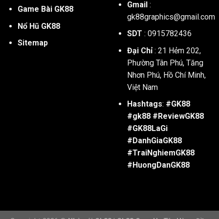
Gmail
:
Game Bài GK88
gk88graphics@gmail.com
Nổ Hũ GK88
SDT
: 0915782436
Sitemap
Đại Chỉ
: 21 Hẻm 202,
Phường Tân Phú, Tăng
Nhơn Phú, Hồ Chí Minh,
Việt Nam
Hashtags
:
#GK88
#gk88 #ReviewGK88
#GK88LaGi
#DanhGiaGK88
#TraiNghiemGK88
#HuongDanGK88