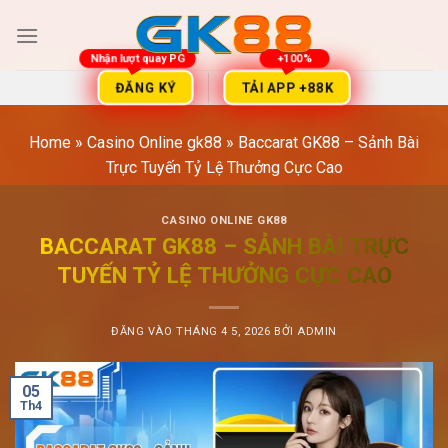
Bỏ
qua
nội
dung
TẢI APP +88K
ĐĂNG KÝ
Home
»
Casino Online gk88
»
Baccarat GK88 – Sảnh Bài
Trực Tuyến Tỷ Lệ Thưởng Cực Cao
CASINO ONLINE GK88
BACCARAT GK88 – SẢNH BÀI TRỰC
TUYẾN TỶ LỆ THƯỞNG CỰC CAO
ĐĂNG VÀO
THÁNG 4 5, 2026
BỞI
ADMIN
05
Th4