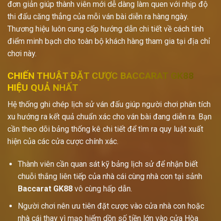
đơn giản giúp thành viên mới dễ dàng làm quen với nhịp độ
thi đấu căng thẳng của mỗi ván bài diễn ra hàng ngày.
Thương hiệu luôn cung cấp hướng dẫn chi tiết về cách tính
điểm minh bạch cho toàn bộ khách hàng tham gia tại địa chỉ
chơi này.
CHIẾN THUẬT ĐẶT CƯỢC BACCARAT GK88
HIỆU QUẢ NHẤT
Hệ thống ghi chép lịch sử ván đấu giúp người chơi phân tích
xu hướng ra kết quả chuẩn xác cho ván bài đang diễn ra. Bạn
cần theo dõi bảng thống kê chi tiết để tìm ra quy luật xuất
hiện của các cửa cược chính xác.
Thành viên cần quan sát kỹ bảng lịch sử để nhận biết
chuỗi thắng liên tiếp của nhà cái cùng nhà con tại sảnh
Baccarat GK88
vô cùng hấp dẫn.
Người chơi nên ưu tiên đặt cược vào cửa nhà con hoặc
nhà cái thay vì mạo hiểm dồn số tiền lớn vào cửa Hòa