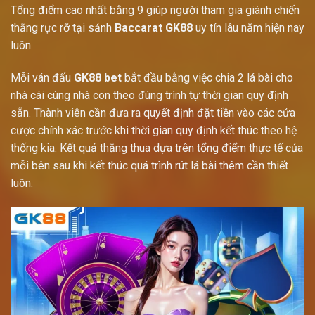
Tổng điểm cao nhất bằng 9 giúp người tham gia giành chiến
thắng rực rỡ tại sảnh
Baccarat GK88
uy tín lâu năm hiện nay
luôn.
Mỗi ván đấu
GK88 bet
bắt đầu bằng việc chia 2 lá bài cho
nhà cái cùng nhà con theo đúng trình tự thời gian quy định
sẵn. Thành viên cần đưa ra quyết định đặt tiền vào các cửa
cược chính xác trước khi thời gian quy định kết thúc theo hệ
thống kia. Kết quả thắng thua dựa trên tổng điểm thực tế của
mỗi bên sau khi kết thúc quá trình rút lá bài thêm cần thiết
luôn.