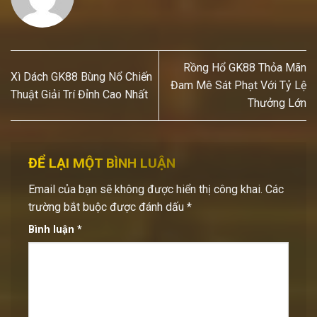
Rồng Hổ GK88 Thỏa Mãn
Xì Dách GK88 Bùng Nổ Chiến
Đam Mê Sát Phạt Với Tỷ Lệ
Thuật Giải Trí Đỉnh Cao Nhất
Thưởng Lớn
ĐỂ LẠI MỘT BÌNH LUẬN
Email của bạn sẽ không được hiển thị công khai.
Các
trường bắt buộc được đánh dấu
*
Bình luận
*