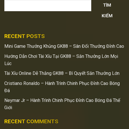
TÌM
KIẾM
RECENT POSTS
Mini Game Thưởng Khủng GK88 – Sân Đổi Thưởng Đỉnh Cao
Hướng Dẫn Chơi Tài Xỉu Tại GK88 – Săn Thưởng Lớn Mọi
Lúc
Tài Xỉu Online Dễ Thắng GK88 – Bí Quyết Săn Thưởng Lớn
Cristiano Ronaldo – Hành Trình Chinh Phục Đỉnh Cao Bóng
Đá
Neymar Jr – Hành Trình Chinh Phục Đỉnh Cao Bóng Đá Thế
Giới
RECENT COMMENTS