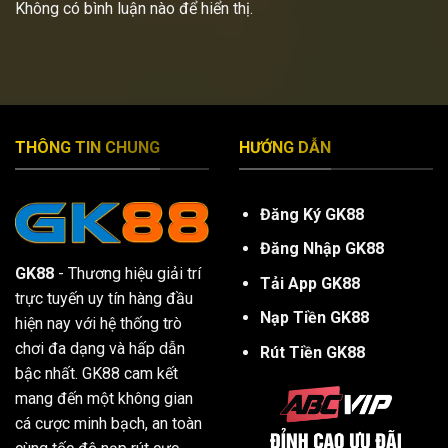
Không có bình luận nào để hiển thị.
THÔNG TIN CHUNG
HƯỚNG DẪN
Đăng Ký GK88
Đăng Nhập GK88
GK88
- Thương hiệu giải trí
Tải App GK88
trực tuyến uy tín hàng đầu
Nạp Tiền GK88
hiện nay với hệ thống trò
chơi đa dạng và hấp dẫn
Rút Tiền GK88
bậc nhất. GK88 cam kết
mang đến một không gian
cá cược minh bạch, an toàn