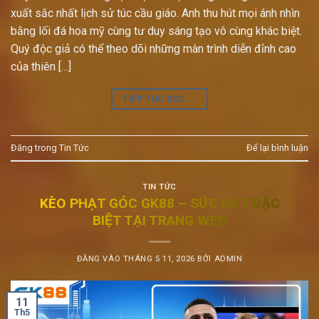
xuất sắc nhất lịch sử túc cầu giáo. Anh thu hút mọi ánh nhìn
bằng lối đá hoa mỹ cùng tư duy sáng tạo vô cùng khác biệt.
Quý độc giả có thể theo dõi những màn trình diễn đỉnh cao
của thiên […]
TIẾP TỤC ĐỌC
→
Đăng trong
Tin Tức
Để lại bình luận
TIN TỨC
KÈO PHẠT GÓC GK88 – SỨC HÚT ĐẶC
BIỆT TẠI TRANG WEB
ĐĂNG VÀO
THÁNG 5 11, 2026
BỞI
ADMIN
11
Th5