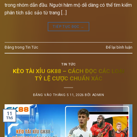
trong nhóm dẫn đầu. Người hâm mộ dễ dàng có thể tìm kiếm
phân tích sắc sảo từ trang […]
TIẾP TỤC ĐỌC
→
Đăng trong
Tin Tức
Để lại bình luận
TIN TỨC
KÈO TÀI XỈU GK88 – CÁCH ĐỌC CÁC LOẠI
TỶ LỆ CƯỢC CHUẨN XÁC
ĐĂNG VÀO
THÁNG 5 11, 2026
BỞI
ADMIN
11
Th5