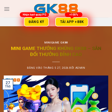
Bỏ
qua
nội
dung
ĐĂNG KÝ
TẢI APP +88K
MINIGAME GK88
MINI GAME THƯỞNG KHỦNG GK88 – SÂN
ĐỔI THƯỞNG ĐỈNH CAO
ĐĂNG VÀO
THÁNG 5 27, 2026
BỞI
ADMIN
27
Th5