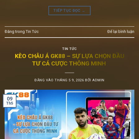
TIẾP TỤC ĐỌC
→
Đăng trong
Tin Tức
Để lại bình luận
TIN TỨC
KÈO CHÂU Á GK88 – SỰ LỰA CHỌN ĐẦU
TƯ CÁ CƯỢC THÔNG MINH
ĐĂNG VÀO
THÁNG 5 9, 2026
BỞI
ADMIN
09
Th5