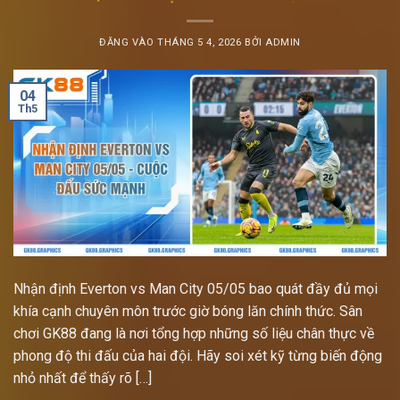
ĐĂNG VÀO
THÁNG 5 4, 2026
BỞI
ADMIN
04
Th5
Nhận định Everton vs Man City 05/05 bao quát đầy đủ mọi
khía cạnh chuyên môn trước giờ bóng lăn chính thức. Sân
chơi GK88 đang là nơi tổng hợp những số liệu chân thực về
phong độ thi đấu của hai đội. Hãy soi xét kỹ từng biến động
nhỏ nhất để thấy rõ […]