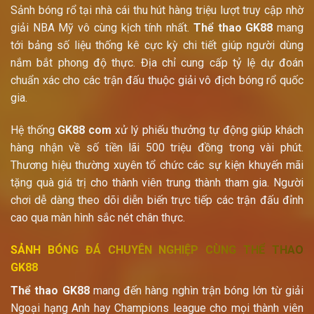
Sảnh bóng rổ tại nhà cái thu hút hàng triệu lượt truy cập nhờ
giải NBA Mỹ vô cùng kịch tính nhất.
Thể thao GK88
mang
tới bảng số liệu thống kê cực kỳ chi tiết giúp người dùng
nắm bắt phong độ thực. Địa chỉ cung cấp tỷ lệ dự đoán
chuẩn xác cho các trận đấu thuộc giải vô địch bóng rổ quốc
gia.
Hệ thống
GK88 com
xử lý phiếu thưởng tự động giúp khách
hàng nhận về số tiền lãi 500 triệu đồng trong vài phút.
Thương hiệu thường xuyên tổ chức các sự kiện khuyến mãi
tặng quà giá trị cho thành viên trung thành tham gia. Người
chơi dễ dàng theo dõi diễn biến trực tiếp các trận đấu đỉnh
cao qua màn hình sắc nét chân thực.
SẢNH BÓNG ĐÁ CHUYÊN NGHIỆP CÙNG THỂ THAO
GK88
Thể thao GK88
mang đến hàng nghìn trận bóng lớn từ giải
Ngoại hạng Anh hay Champions league cho mọi thành viên