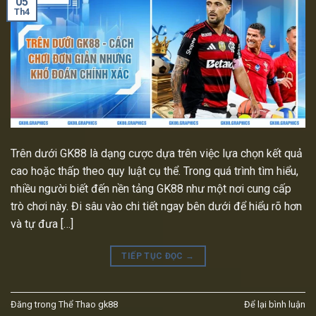
05
Th4
Trên dưới GK88 là dạng cược dựa trên việc lựa chọn kết quả
cao hoặc thấp theo quy luật cụ thể. Trong quá trình tìm hiểu,
nhiều người biết đến nền tảng GK88 như một nơi cung cấp
trò chơi này. Đi sâu vào chi tiết ngay bên dưới để hiểu rõ hơn
và tự đưa […]
TIẾP TỤC ĐỌC
→
Đăng trong
Thể Thao gk88
Để lại bình luận