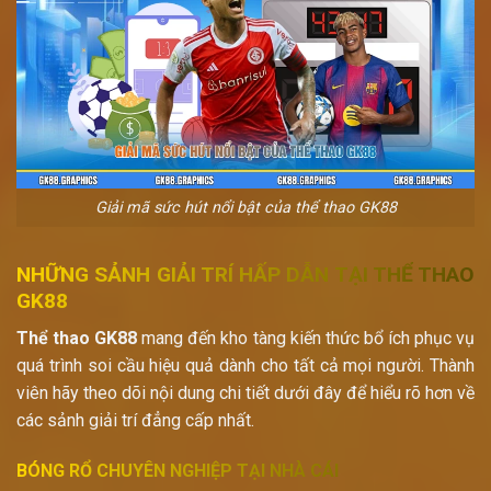
Giải mã sức hút nổi bật của thể thao GK88
NHỮNG SẢNH GIẢI TRÍ HẤP DẪN TẠI THỂ THAO
GK88
Thể thao GK88
mang đến kho tàng kiến thức bổ ích phục vụ
quá trình soi cầu hiệu quả dành cho tất cả mọi người. Thành
viên hãy theo dõi nội dung chi tiết dưới đây để hiểu rõ hơn về
các sảnh giải trí đẳng cấp nhất.
BÓNG RỔ CHUYÊN NGHIỆP TẠI NHÀ CÁI