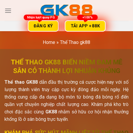
Bỏ
qua
nội
dung
ĐĂNG KÝ
TẢI APP +88K
Home
»
Thể Thao gk88
THỂ THAO GK88 BIẾN NIỀM ĐAM MÊ
SÂN CỎ THÀNH LỢI NHUẬN KHỦNG
Thể thao GK88
dẫn đầu thị trường cá cược hiện nay với số
lượng thành viên truy cập cực kỳ đông đảo mỗi ngày. Hệ
thống cung cấp đa dạng bộ môn từ bóng đá bóng rổ đến
quần vợt chuyên nghiệp chất lượng cao. Khám phá kho trò
chơi đặc sắc cùng
GK88
nhằm sở hữu cơ hội nhận thưởng
khổng lồ ở sân bóng trực tuyến.
KHÁM PHÁ SỨC HÚT MÃNH LIỆT TỪ THỂ THAO