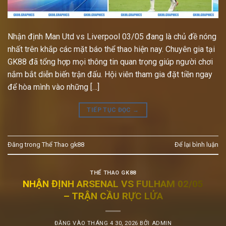
Nhận định Man Utd vs Liverpool 03/05 đang là chủ đề nóng
nhất trên khắp các mặt báo thể thao hiện nay. Chuyên gia tại
GK88 đã tổng hợp mọi thông tin quan trọng giúp người chơi
nắm bắt diễn biến trận đấu. Hội viên tham gia đặt tiền ngay
để hòa mình vào những […]
TIẾP TỤC ĐỌC
→
Đăng trong
Thể Thao gk88
Để lại bình luận
THỂ THAO GK88
NHẬN ĐỊNH ARSENAL VS FULHAM 02/05
– TRẬN CẦU RỰC LỬA
ĐĂNG VÀO
THÁNG 4 30, 2026
BỞI
ADMIN