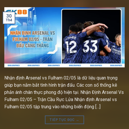
30
Th4
Nhận định Arsenal vs Fulham 02/05 là dữ liệu quan trọng
giúp bạn nắm bắt tình hình trận đấu. Các con số thống kê
phản ánh chân thực phong độ hiện tại. Nhận Định Arsenal Vs
Fulham 02/05 – Trận Cầu Rực Lửa Nhận định Arsenal vs
Fulham 02/05 tập trung vào những biến động […]
TIẾP TỤC ĐỌC
→