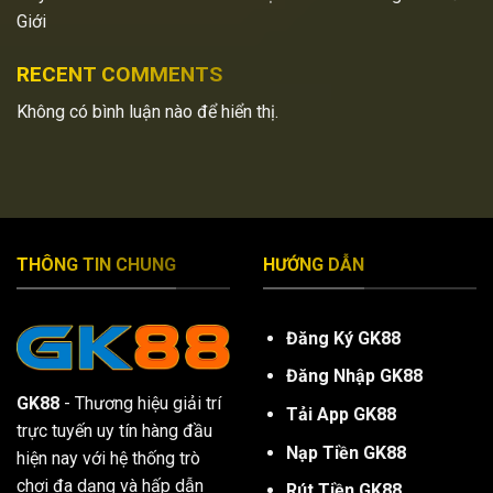
Giới
RECENT COMMENTS
Không có bình luận nào để hiển thị.
THÔNG TIN CHUNG
HƯỚNG DẪN
Đăng Ký GK88
Đăng Nhập GK88
GK88
- Thương hiệu giải trí
Tải App GK88
trực tuyến uy tín hàng đầu
Nạp Tiền GK88
hiện nay với hệ thống trò
chơi đa dạng và hấp dẫn
Rút Tiền GK88