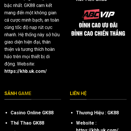
bậc nhất. GK88 cam kết
mang đến một không gian
cá cược minh bạch, an toàn
cùng tốc độ nạp rút cực
nhanh. Hệ thống này sở hữu
giao diện hiện đại, thân
thiện và tương thích hoàn
hảo trên mọi thiết bị di
động. Website:
https://khb.uk.com/
SẢNH GAME
LIÊN HỆ
Casino Online GK88
Thương Hiệu :
GK88
Thể Thao GK88
Website :
https://khb.uk.com/