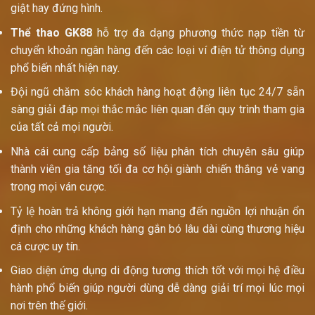
giật hay đứng hình.
Thể thao GK88
hỗ trợ đa dạng phương thức nạp tiền từ
chuyển khoản ngân hàng đến các loại ví điện tử thông dụng
phổ biến nhất hiện nay.
Đội ngũ chăm sóc khách hàng hoạt động liên tục 24/7 sẵn
sàng giải đáp mọi thắc mắc liên quan đến quy trình tham gia
của tất cả mọi người.
Nhà cái cung cấp bảng số liệu phân tích chuyên sâu giúp
thành viên gia tăng tối đa cơ hội giành chiến thắng vẻ vang
trong mọi ván cược.
Tỷ lệ hoàn trả không giới hạn mang đến nguồn lợi nhuận ổn
định cho những khách hàng gắn bó lâu dài cùng thương hiệu
cá cược uy tín.
Giao diện ứng dụng di động tương thích tốt với mọi hệ điều
hành phổ biến giúp người dùng dễ dàng giải trí mọi lúc mọi
nơi trên thế giới.