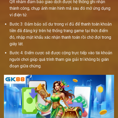
QR nhằm đảm bảo giao dịch được hệ thống ghi nhận
thành công, chụp ảnh màn hình mã sau đó mở ứng dụng
ví điện tử.
Bước 3: Đảm bảo số dư trong ví đủ để thanh toán khoản
tiền đã đăng ký trên hệ thống trang game tại thời điểm
đó, nhập mật khẩu xác nhận thanh toán rồi chờ đợi trong
giây lát.
Bước 4: Điểm cược sẽ được cộng trực tiếp vào tài khoản
người chơi giúp quá trình tham gia giải trí không bị gián
đoạn giữa chừng.