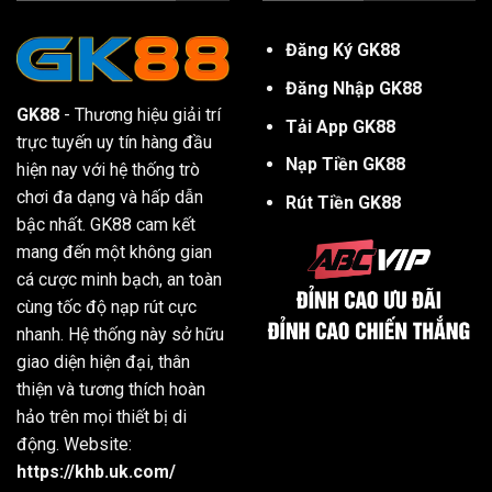
Đăng Ký GK88
Đăng Nhập GK88
GK88
- Thương hiệu giải trí
Tải App GK88
trực tuyến uy tín hàng đầu
Nạp Tiền GK88
hiện nay với hệ thống trò
chơi đa dạng và hấp dẫn
Rút Tiền GK88
bậc nhất. GK88 cam kết
mang đến một không gian
cá cược minh bạch, an toàn
cùng tốc độ nạp rút cực
nhanh. Hệ thống này sở hữu
giao diện hiện đại, thân
thiện và tương thích hoàn
hảo trên mọi thiết bị di
động. Website:
https://khb.uk.com/