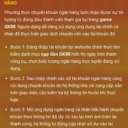
HÀNG
Phương thức chuyển khoản ngân hàng luôn nhận được sự tin
tưởng từ đông đảo thành viên tham gia tại trang
game
GK88
. Người dùng dễ dàng sử dụng ứng dụng tài chính cá
nhân để thực hiện giao dịch chuyển vốn vào tài khoản đó.
Bước 1: Đăng nhập tài khoản tại website chính thức tìm
kiếm danh mục
nạp tiền GK88
hiển thị ngay trên thanh
công cụ, chọn biểu tượng ngân hàng trực tuyến đang sử
dụng.
Bước 2: Sao chép chính xác số tài khoản ngân hàng cùng
nội dung chuyển khoản do hệ thống nhà cái cung cấp sẵn
trên giao diện, cần kiểm tra kỹ thông tin trước khi thực
hiện.
Bước 3: Mở ứng dụng ngân hàng cá nhân tiến hành chuyển
khoản theo thông tin đã lấy rồi lưu lại hình ảnh biên lai
thành công, hệ thống tự động cập nhật số dư vào tài