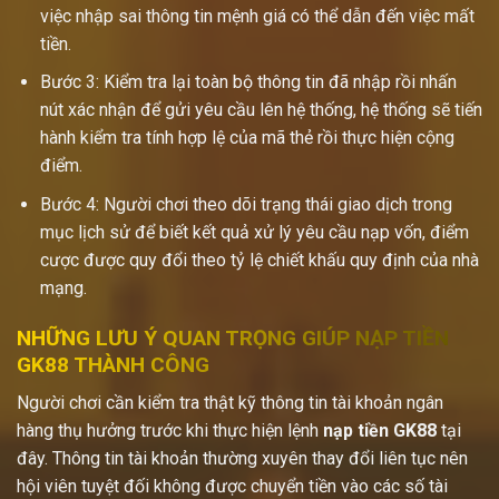
việc nhập sai thông tin mệnh giá có thể dẫn đến việc mất
tiền.
Bước 3: Kiểm tra lại toàn bộ thông tin đã nhập rồi nhấn
nút xác nhận để gửi yêu cầu lên hệ thống, hệ thống sẽ tiến
hành kiểm tra tính hợp lệ của mã thẻ rồi thực hiện cộng
điểm.
Bước 4: Người chơi theo dõi trạng thái giao dịch trong
mục lịch sử để biết kết quả xử lý yêu cầu nạp vốn, điểm
cược được quy đổi theo tỷ lệ chiết khấu quy định của nhà
mạng.
NHỮNG LƯU Ý QUAN TRỌNG GIÚP NẠP TIỀN
GK88 THÀNH CÔNG
Người chơi cần kiểm tra thật kỹ thông tin tài khoản ngân
hàng thụ hưởng trước khi thực hiện lệnh
nạp tiền GK88
tại
đây. Thông tin tài khoản thường xuyên thay đổi liên tục nên
hội viên tuyệt đối không được chuyển tiền vào các số tài