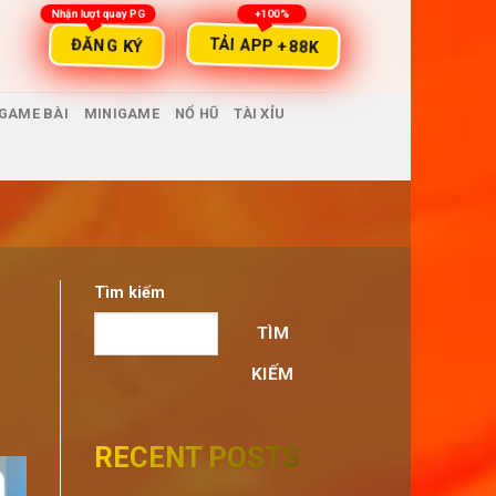
TẢI APP +88K
ĐĂNG KÝ
GAME BÀI
MINIGAME
NỔ HŨ
TÀI XỈU
Tìm kiếm
TÌM
KIẾM
RECENT POSTS