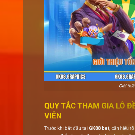
Giới thi
QUY TẮC THAM GIA LÔ Đ
VIÊN
Trước khi bắt đầu tại
GK88 bet
, cần hiểu r