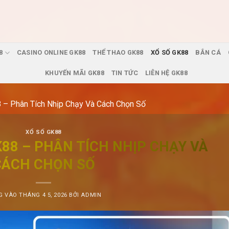
8
CASINO ONLINE GK88
THỂ THAO GK88
XỔ SỐ GK88
BẮN CÁ
KHUYẾN MÃI GK88
TIN TỨC
LIÊN HỆ GK88
 – Phân Tích Nhịp Chạy Và Cách Chọn Số
XỔ SỐ GK88
K88 – PHÂN TÍCH NHỊP CHẠY VÀ
CÁCH CHỌN SỐ
G VÀO
THÁNG 4 5, 2026
BỞI
ADMIN