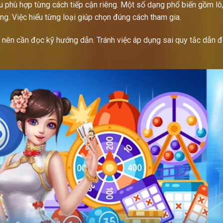
au phù hợp từng cách tiếp cận riêng. Một số dạng phổ biến gồm lô
ống. Việc hiểu từng loại giúp chọn đúng cách tham gia.
ng nên cần đọc kỹ hướng dẫn. Tránh việc áp dụng sai quy tắc dẫn 