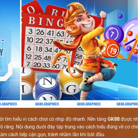
 tìm hiểu vì cách chơi có nhịp độ nhanh. Nền tảng
GK88
được n
 rõ ràng. Nội dung dưới đây tập trung vào cách hiểu đúng về cơ ch
ắm cách tiếp cận gọn, tránh nhầm lẫn khi bắt đầu.