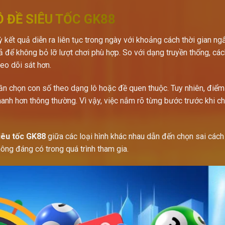
 ĐỀ SIÊU TỐC GK88
 kết quả diễn ra liên tục trong ngày với khoảng cách thời gian ng
ả để không bỏ lỡ lượt chơi phù hợp. So với dạng truyền thống, cá
eo dõi sát hơn.
ần chọn con số theo dạng lô hoặc đề quen thuộc. Tuy nhiên, điểm
hanh hơn thông thường. Vì vậy, việc nắm rõ từng bước trước khi c
siêu tốc GK88
giữa các loại hình khác nhau dẫn đến chọn sai cách
hông đáng có trong quá trình tham gia.