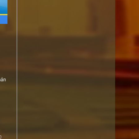
mắn
c