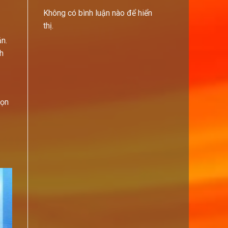
Không có bình luận nào để hiển
thị.
ắn.
ch
họn