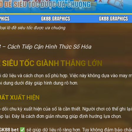
oại lô đề siêu tốc được ưa chuộng
8
– Cách Tiếp Cận Hình Thức Số Hóa
Ề SIÊU TỐC GIÀNH THẮNG LỚN
õi dữ liệu và cách chọn số phù hợp. Việc này không dựa vào may 
i dung dưới đây giúp hình dung rõ hơn.
UẤT XUẤT HIỆN
o dõi chu kỳ xuất hiện của số là cần thiết. Người chơi có thể ghi lại
p lại. Đây là cách đơn giản nhưng giúp định hướng lựa chọn.
GK88 bet
sẽ giúp dữ liệu rõ ràng hơn. Tuy không đảm bảo chắ