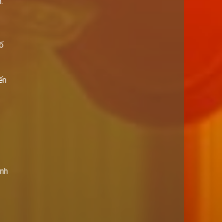
.
ố
ến
ình