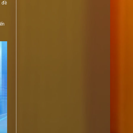
, đề
đến